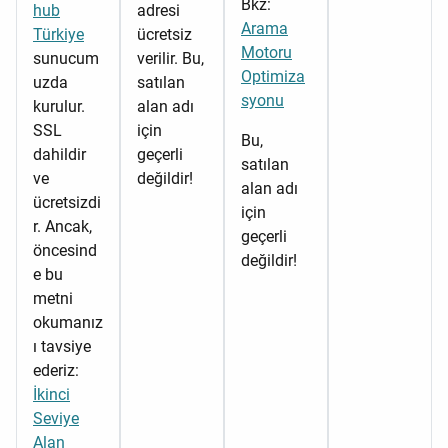
Bkz:
hub
adresi
Arama
Türkiye
ücretsiz
Motoru
sunucum
verilir. Bu,
Optimiza
uzda
satılan
syonu
kurulur.
alan adı
SSL
için
Bu,
dahildir
geçerli
satılan
ve
değildir!
alan adı
ücretsizdi
için
r. Ancak,
geçerli
öncesind
değildir!
e bu
metni
okumanız
ı tavsiye
ederiz:
İkinci
Seviye
Alan