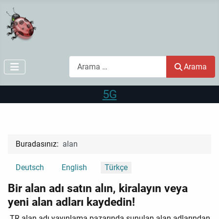
Arama
Arama
5G
Buradasınız:
alan
Dilinizi seçin
Deutsch
English
Türkçe
Bir alan adı satın alın, kiralayın veya
yeni alan adları kaydedin!
.TR alan adı yayınlama pazarında sunulan alan adlarından