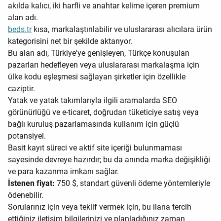
akılda kalıcı, iki harfli ve anahtar kelime içeren premium
alan adı.
beds.tr
kısa, markalaştırılabilir ve uluslararası alıcılara ürün
kategorisini net bir şekilde aktarıyor.
Bu alan adı, Türkiye'ye genişleyen, Türkçe konuşulan
pazarları hedefleyen veya uluslararası markalaşma için
ülke kodu eşleşmesi sağlayan şirketler için özellikle
caziptir.
Yatak ve yatak takımlarıyla ilgili aramalarda SEO
görünürlüğü ve e-ticaret, doğrudan tüketiciye satış veya
bağlı kuruluş pazarlamasında kullanım için güçlü
potansiyel.
Basit kayıt süreci ve aktif site içeriği bulunmaması
sayesinde devreye hazırdır; bu da anında marka değişikliği
ve para kazanma imkanı sağlar.
İstenen fiyat:
750 $, standart güvenli ödeme yöntemleriyle
ödenebilir.
Sorularınız için veya teklif vermek için, bu ilana tercih
ettiğiniz iletişim bilgilerinizi ve planladığınız zaman