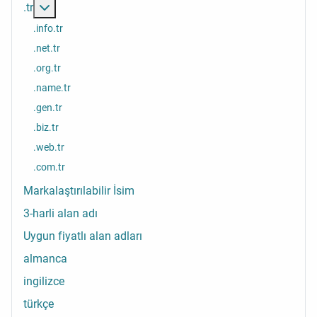
Daha fazlası: .tr
.tr
.info.tr
.net.tr
.org.tr
.name.tr
.gen.tr
.biz.tr
.web.tr
.com.tr
Markalaştırılabilir İsim
3-harli alan adı
Uygun fiyatlı alan adları
almanca
ingilizce
türkçe