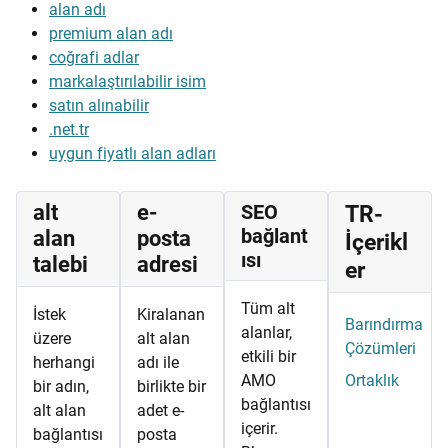
alan adı
premium alan adı
coğrafi adlar
markalaştırılabilir isim
satın alınabilir
.net.tr
uygun fiyatlı alan adları
alt
e-
SEO
TR-
bağlant
alan
posta
İçerikl
ısı
talebi
adresi
er
Tüm alt
İstek
Kiralanan
Barındırma
alanlar,
üzere
alt alan
Çözümleri
etkili bir
herhangi
adı ile
AMO
Ortaklık
bir adın,
birlikte bir
bağlantısı
alt alan
adet e-
içerir.
bağlantısı
posta