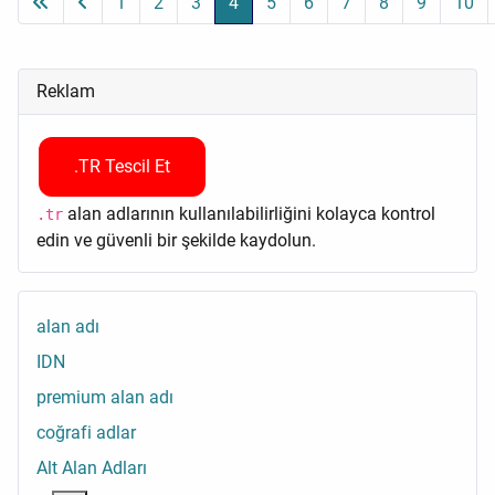
1
2
3
4
5
6
7
8
9
10
Reklam
.TR Tescil Et
alan adlarının kullanılabilirliğini kolayca kontrol
.tr
edin ve güvenli bir şekilde kaydolun.
alan adı
IDN
premium alan adı
coğrafi adlar
Alt Alan Adları