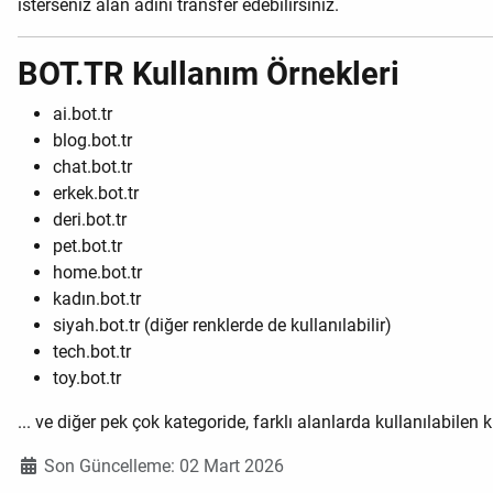
isterseniz alan adını transfer edebilirsiniz.
BOT.TR Kullanım Örnekleri
ai.bot.tr
blog.bot.tr
chat.bot.tr
erkek.bot.tr
deri.bot.tr
pet.bot.tr
home.bot.tr
kadın.bot.tr
siyah.bot.tr (diğer renklerde de kullanılabilir)
tech.bot.tr
toy.bot.tr
... ve diğer pek çok kategoride, farklı alanlarda kullanılabilen k
Ayrıntılar
Son Güncelleme: 02 Mart 2026