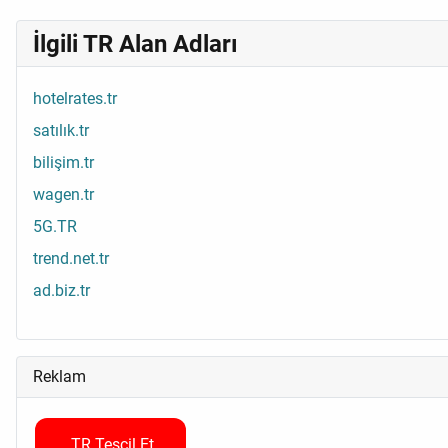
İlgili TR Alan Adları
hotelrates.tr
satılık.tr
bilişim.tr
wagen.tr
5G.TR
trend.net.tr
ad.biz.tr
Reklam
.TR Tescil Et