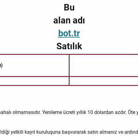
Bu
alan adı
bot.tr
Satılık
ı)
pahalı olmamasıdır. Yenileme ücreti yıllık 10 dolardan azdır. Öte ya
dildiği yetkili kayıt kuruluşuna başvurarak satın almanız ve ardı