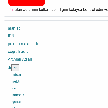
alan adlarının kullanılabilirliğini kolayca kontrol edin v
.tr
alan adı
IDN
premium alan adı
coğrafi adlar
Alt Alan Adları
Daha fazlası: .tr
.tr
.info.tr
.net.tr
.org.tr
.name.tr
.gen.tr