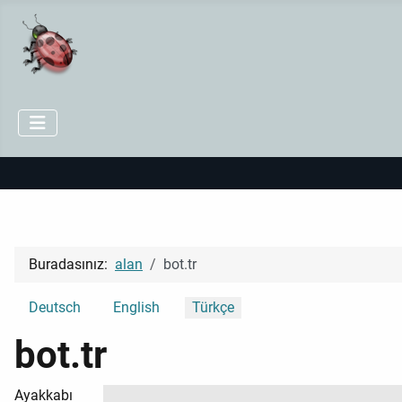
Buradasınız:
alan
bot.tr
Dilinizi seçin
Deutsch
English
Türkçe
bot.tr
Ayakkabı