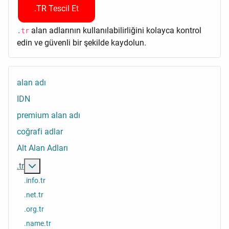
.TR Tescil Et
alan adlarının kullanılabilirliğini kolayca kontrol
.tr
edin ve güvenli bir şekilde kaydolun.
alan adı
IDN
premium alan adı
coğrafi adlar
Alt Alan Adları
Daha fazlası: .tr
.tr
.info.tr
.net.tr
.org.tr
.name.tr