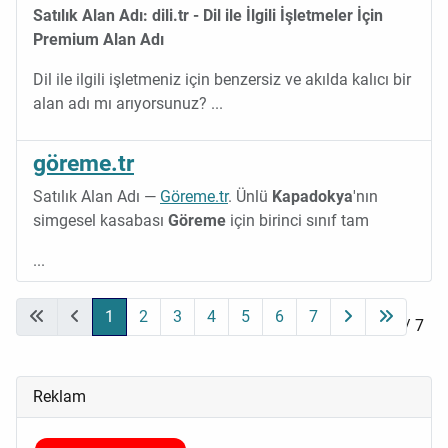
Satılık Alan Adı: dili.tr - Dil ile İlgili İşletmeler İçin
Premium Alan Adı
Dil ile ilgili işletmeniz için benzersiz ve akılda kalıcı bir
alan adı mı arıyorsunuz?
...
göreme.tr
Satılık Alan Adı —
Göreme.tr
. Ünlü
Kapadokya
'nın
simgesel kasabası
Göreme
için birinci sınıf tam
...
1
2
3
4
5
6
7
Sayfa 1 / 7
Reklam