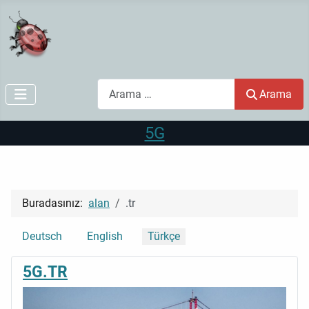
Arama
Arama
5G
Buradasınız:
alan
.tr
Dilinizi seçin
Deutsch
English
Türkçe
5G.TR