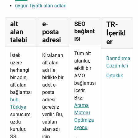
uygun fiyatlı alan adları
alt
e-
SEO
TR-
bağlant
alan
posta
İçerikl
ısı
talebi
adresi
er
Tüm alt
İstek
Kiralanan
Barındırma
alanlar,
üzere
alt alan
Çözümleri
etkili bir
herhangi
adı ile
AMO
Ortaklık
bir adın,
birlikte bir
bağlantısı
alt alan
adet e-
içerir.
bağlantısı
posta
Bkz:
hub
adresi
Arama
Türkiye
ücretsiz
Motoru
sunucum
verilir. Bu,
Optimiza
uzda
satılan
syonu
kurulur.
alan adı
SSL
için