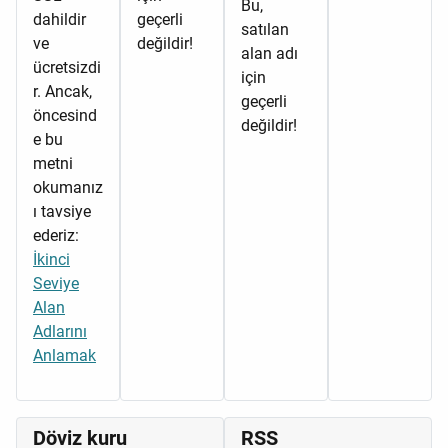
Bu,
dahildir
geçerli
satılan
ve
değildir!
alan adı
ücretsizdi
için
r. Ancak,
geçerli
öncesind
değildir!
e bu
metni
okumanız
ı tavsiye
ederiz:
İkinci
Seviye
Alan
Adlarını
Anlamak
Döviz kuru
RSS