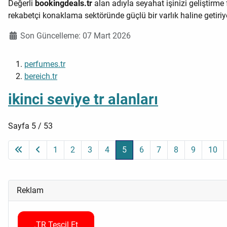
Değerli
bookingdeals.tr
alan adıyla seyahat işinizi geliştirme
rekabetçi konaklama sektöründe güçlü bir varlık haline getiriy
Ayrıntılar
Son Güncelleme: 07 Mart 2026
perfumes.tr
bereich.tr
ikinci seviye tr alanları
Sayfa 5 / 53
1
2
3
4
5
6
7
8
9
10
Reklam
.TR Tescil Et