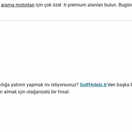
e
arama motorları
için çok özel .tr premium alanları bulun. Bugün 
 varlığa yatırım yapmak mı istiyorsunuz?
GolfHotels.tr
'den başka 
almak için olağanüstü bir fırsat.