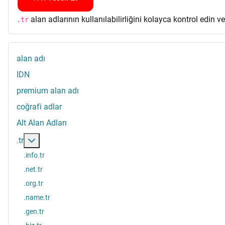
alan adlarının kullanılabilirliğini kolayca kontrol edin v
.tr
alan adı
IDN
premium alan adı
coğrafi adlar
Alt Alan Adları
Daha fazlası: .tr
.tr
.info.tr
.net.tr
.org.tr
.name.tr
.gen.tr