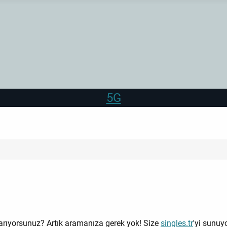
5G
mı arıyorsunuz? Artık aramanıza gerek yok! Size
singles.tr
'yi sunuy