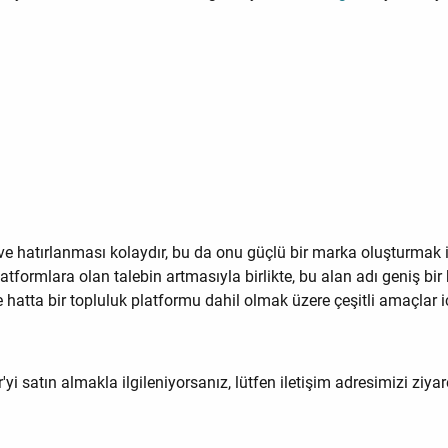
cı ve hatırlanması kolaydır, bu da onu güçlü bir marka oluşturmak
atformlara olan talebin artmasıyla birlikte, bu alan adı geniş b
hatta bir topluluk platformu dahil olmak üzere çeşitli amaçlar içi
yi satın almakla ilgileniyorsanız, lütfen iletişim adresimizi ziyare