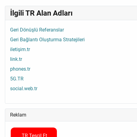
İlgili TR Alan Adları
Geri Dönüşlü Referanslar
Geri Bağlantı Oluşturma Stratejileri
iletişim.tr
link.tr
phones.tr
5G.TR
social.web.tr
Reklam
.TR Tescil Et