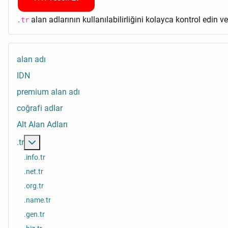
alan adlarının kullanılabilirliğini kolayca kontrol edin v
.tr
alan adı
IDN
premium alan adı
coğrafi adlar
Alt Alan Adları
Daha fazlası: .tr
.tr
.info.tr
.net.tr
.org.tr
.name.tr
.gen.tr