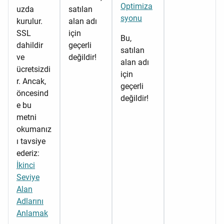
Optimiza
uzda
satılan
syonu
kurulur.
alan adı
SSL
için
Bu,
dahildir
geçerli
satılan
ve
değildir!
alan adı
ücretsizdi
için
r. Ancak,
geçerli
öncesind
değildir!
e bu
metni
okumanız
ı tavsiye
ederiz:
İkinci
Seviye
Alan
Adlarını
Anlamak