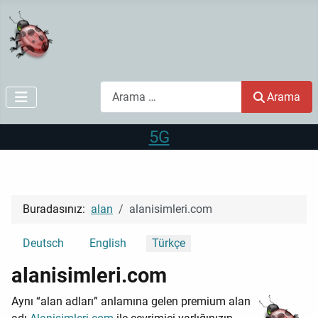
Arama
Arama
5G
Buradasınız:
alan
alanisimleri.com
Dilinizi seçin
Deutsch
English
Türkçe
alanisimleri.com
Aynı “alan adları” anlamına gelen premium alan