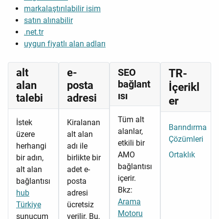
markalaştırılabilir isim
satın alınabilir
.net.tr
uygun fiyatlı alan adları
alt
e-
SEO
TR-
bağlant
alan
posta
İçerikl
ısı
talebi
adresi
er
Tüm alt
İstek
Kiralanan
Barındırma
alanlar,
üzere
alt alan
Çözümleri
etkili bir
herhangi
adı ile
AMO
Ortaklık
bir adın,
birlikte bir
bağlantısı
alt alan
adet e-
içerir.
bağlantısı
posta
Bkz:
hub
adresi
Arama
Türkiye
ücretsiz
Motoru
sunucum
verilir. Bu,