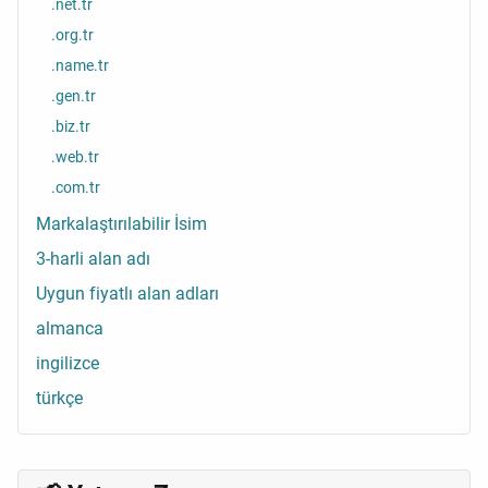
.net.tr
.org.tr
.name.tr
.gen.tr
.biz.tr
.web.tr
.com.tr
Markalaştırılabilir İsim
3-harli alan adı
Uygun fiyatlı alan adları
almanca
ingilizce
türkçe