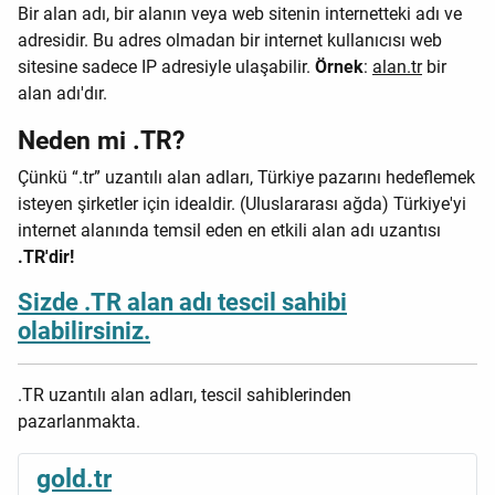
Bir alan adı, bir alanın veya web sitenin internetteki adı ve
adresidir. Bu adres olmadan bir internet kullanıcısı web
sitesine sadece IP adresiyle ulaşabilir.
Örnek
:
alan.tr
bir
alan adı'dır.
Neden mi .TR?
Çünkü “.tr” uzantılı alan adları, Türkiye pazarını hedeflemek
isteyen şirketler için idealdir. (Uluslararası ağda) Türkiye'yi
internet alanında temsil eden en etkili alan adı uzantısı
.TR'dir!
Sizde .TR alan adı tescil sahibi
olabilirsiniz.
.TR uzantılı alan adları, tescil sahiblerinden
pazarlanmakta.
gold.tr