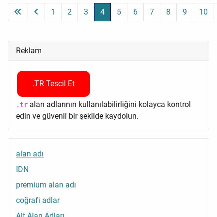
1
2
3
4
5
6
7
8
9
10
Sayfa 4 / 11
Reklam
.TR Tescil Et
alan adlarının kullanılabilirliğini kolayca kontrol
.tr
edin ve güvenli bir şekilde kaydolun.
alan adı
IDN
premium alan adı
coğrafi adlar
Alt Alan Adları