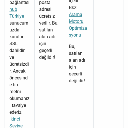
içerir.
bağlantısı
posta
Bkz:
hub
adresi
Arama
Türkiye
ücretsiz
Motoru
sunucum
verilir. Bu,
Optimiza
uzda
satılan
syonu
kurulur.
alan adı
SSL
için
Bu,
dahildir
geçerli
satılan
ve
değildir!
alan adı
ücretsizdi
için
r. Ancak,
geçerli
öncesind
değildir!
e bu
metni
okumanız
ı tavsiye
ederiz:
İkinci
Seviye