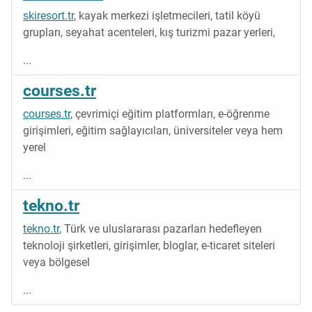
skiresort.tr
, kayak merkezi işletmecileri, tatil köyü
grupları, seyahat acenteleri, kış turizmi pazar yerleri,
...
courses.tr
courses.tr
, çevrimiçi eğitim platformları, e-öğrenme
girişimleri, eğitim sağlayıcıları, üniversiteler veya hem
yerel
...
tekno.tr
tekno.tr
, Türk ve uluslararası pazarları hedefleyen
teknoloji şirketleri, girişimler, bloglar, e-ticaret siteleri
veya bölgesel
...