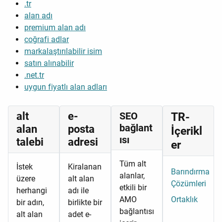
.tr
alan adı
premium alan adı
coğrafi adlar
markalaştırılabilir isim
satın alınabilir
.net.tr
uygun fiyatlı alan adları
alt
e-
SEO
TR-
bağlant
alan
posta
İçerikl
ısı
talebi
adresi
er
Tüm alt
İstek
Kiralanan
Barındırma
alanlar,
üzere
alt alan
Çözümleri
etkili bir
herhangi
adı ile
AMO
Ortaklık
bir adın,
birlikte bir
bağlantısı
alt alan
adet e-