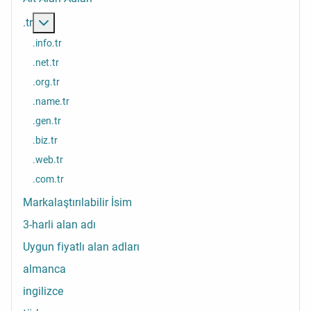
Daha fazlası: .tr
.tr
.info.tr
.net.tr
.org.tr
.name.tr
.gen.tr
.biz.tr
.web.tr
.com.tr
Markalaştırılabilir İsim
3-harli alan adı
Uygun fiyatlı alan adları
almanca
ingilizce