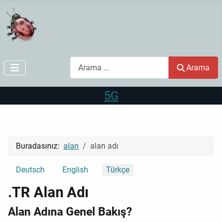
Arama
Arama
5G
Buradasınız:
alan
alan adı
Dilinizi seçin
Deutsch
English
Türkçe
.TR Alan Adı
Alan Adına Genel Bakış?