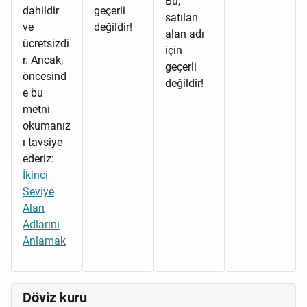
Bu,
dahildir
geçerli
satılan
ve
değildir!
alan adı
ücretsizdi
için
r. Ancak,
geçerli
öncesind
değildir!
e bu
metni
okumanız
ı tavsiye
ederiz:
İkinci
Seviye
Alan
Adlarını
Anlamak
Döviz kuru