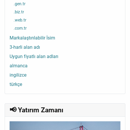
.gen.tr
.biz.tr
.web.tr
.com.tr
Markalaştırılabilir İsim
3-harli alan adı
Uygun fiyatlı alan adları
almanca
ingilizce
türkçe
📢 Yatırım Zamanı