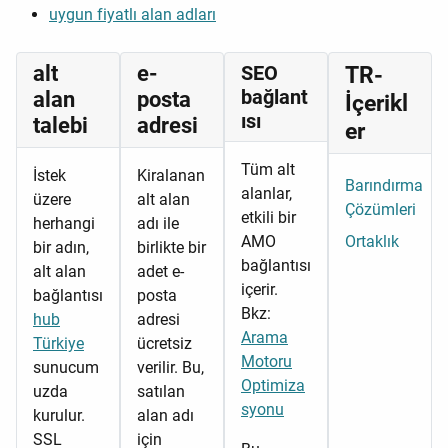
uygun fiyatlı alan adları
alt
e-
SEO
TR-
bağlant
alan
posta
İçerikl
ısı
talebi
adresi
er
Tüm alt
İstek
Kiralanan
Barındırma
alanlar,
üzere
alt alan
Çözümleri
etkili bir
herhangi
adı ile
AMO
Ortaklık
bir adın,
birlikte bir
bağlantısı
alt alan
adet e-
içerir.
bağlantısı
posta
Bkz:
hub
adresi
Arama
Türkiye
ücretsiz
Motoru
sunucum
verilir. Bu,
Optimiza
uzda
satılan
syonu
kurulur.
alan adı
SSL
için