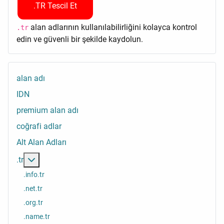
.TR Tescil Et
alan adlarının kullanılabilirliğini kolayca kontrol
.tr
edin ve güvenli bir şekilde kaydolun.
alan adı
IDN
premium alan adı
coğrafi adlar
Alt Alan Adları
Daha fazlası: .tr
.tr
.info.tr
.net.tr
.org.tr
.name.tr