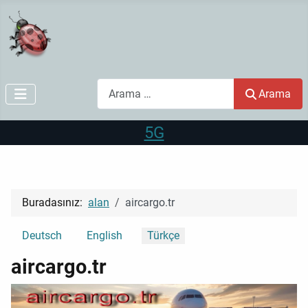
Arama
Arama
5G
Buradasınız:
alan
aircargo.tr
Dilinizi seçin
Deutsch
English
Türkçe
aircargo.tr