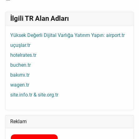
İlgili TR Alan Adları
Yüksek Değerli Dijital Varlığa Yatırım Yapın: airport.tr
uçuşlar.tr
hotelrates.tr
buchen.tr
bakımı.tr
wagen.tr
site.info.tr & site.org.tr
Reklam