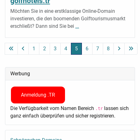
golfhotels.tr
Möchten Sie in eine erstklassige Online-Domain
investieren, die den boomenden Golftourismusmarkt
erschließt? Dann sind Sie bei
...
1
2
3
4
5
6
7
8
Seite 5 von 8
Werbung
Anmeldung .TR
Die Verfügbarkeit vom Namen Bereich
lassen sich
.tr
ganz einfach überprüfen und sicher registrieren.