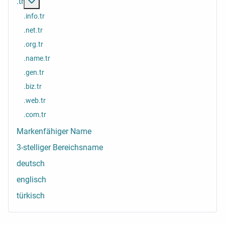
Weitere Informationen: .tr
.tr
.info.tr
.net.tr
.org.tr
.name.tr
.gen.tr
.biz.tr
.web.tr
.com.tr
Markenfähiger Name
3-stelliger Bereichsname
deutsch
englisch
türkisch